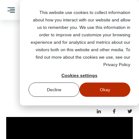
This website use cookies to collect information
about how you interact with our website and allow
us to remember you. We use this information in
order to improve and customize your browsing
חזרה לבלוג
experience and for analytics and metrics about our
visitors both on this website and other media. To
בעיות ואתגרים בהכשרה מקצועית לענף
find out more about the cookies we use, see our
מודעות לאיומי סייבר
הסייבר: איך עושים את זה נכון?
Privacy Policy
Cookies settings
הדמיות פישינג
Decline
Okay
ינו׳ 21, 2023
ניהול הפלטפורמה
#וובינרים
וובינרים
מערכת ניהול למידה
הצעות מחיר
קבעו פגישה