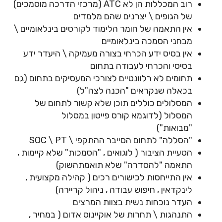
רוב המכללות הן לא
ATC
(מרכזי הדרכה מוסמכים)
של הגופים \ יצרנים שהם
מלמדים
אין התאמה של חומר הלימוד לקורסים בינלאומיים \
מבחני הסמכה בינלאומיים
אין בסיס ידע הכרחי בצורה מעמיקה \ היעדר ידע
בסיסי והכרחי לעבודה בתחום
תחומים לא רלוונטיים לצורכי המעסיקים בתחום (גם
בכאלה שנקראים "הכנה
לצה"ל)
המסלולים כוללים תוכן שלא קשור לתחום של
המסלול (לדוגמא קורס פייטון במסלול
"מבואות")
"הסללה" לתחום הסייבר ההתקפי \
SOC \ PT
הטעיית הציבור ( לוגואים , "הסמכות" שלא קיימות ,
התאמה "להסדרה" שלא תואמת
השוק)
אין התייחסות לכישורים רכים ( קהילה מקצועית ,
לינקדאין , חיפוש עבודה , ניהול
קריירה)
העדר נוכחות נשית בצוות המרצים
התנהגות \ תחרות של אוקיינוס אדום ( במחיר ,