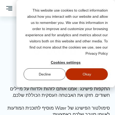
This website use cookies to collect information
about how you interact with our website and allow
us to remember you. We use this information in
order to improve and customize your browsing
הדמיות פישינג
experience and for analytics and metrics about our
visitors both on this website and other media. To
לאיומים עסקיים
find out more about the cookies we use, see our
מודעות לאיומי סייבר
Privacy Policy
אמיתיים
Cookies settings
הדמיות פישינג
Decline
Okay
ניהול הפלטפורמה
וובינרים
הדריכו באופן אוטומטי את העובדים שלכם לגבי
התקפות פישינג . אמנו אותם לזהות ולדווח על מיילים
מערכת ניהול למידה
חשודים. חזקו את האבטחה העסקית הכוללת שלכם.
הצעות מחיר
סימולטור הפישינג של Wizer מוסיף לתוכנית המודעות
קבעו פגישה
לאיומי סייבר שלכם באמצעות: