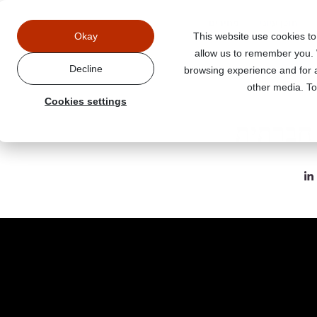
תוכן עיוני
מחירים
Okay
This website use cookies to
allow us to remember you. 
Decline
browsing experience and for a
other media. To
Cookies settings
 חברתית