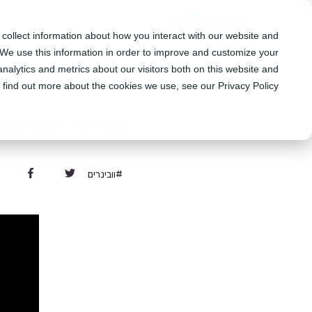
המערכת שלנו
סרטוני הדרכה
 collect information about how you interact with our website and
We use this information in order to improve and customize your
nalytics and metrics about our visitors both on this website and
חזרה לבלוג
 find out more about the cookies we use, see our Privacy Policy
וובינר הנדסה
#וובינרים